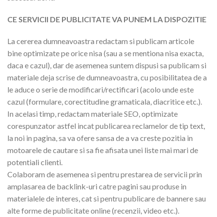
CE SERVICII DE PUBLICITATE VA PUNEM LA DISPOZITIE
La cererea dumneavoastra redactam si publicam articole
bine optimizate pe orice nisa (sau a se mentiona nisa exacta,
daca e cazul), dar de asemenea suntem dispusi sa publicam si
materiale deja scrise de dumneavoastra, cu posibilitatea de a
le aduce o serie de modificari/rectificari (acolo unde este
cazul (formulare, corectitudine gramaticala, diacritice etc.).
In acelasi timp, redactam materiale SEO, optimizate
corespunzator astfel incat publicarea reclamelor de tip text,
la noi in pagina, sa va ofere sansa de a va creste pozitia in
motoarele de cautare si sa fie afisata unei liste mai mari de
potentiali clienti.
Colaboram de asemenea si pentru prestarea de servicii prin
amplasarea de backlink-uri catre pagini sau produse in
materialele de interes, cat si pentru publicare de bannere sau
alte forme de publicitate online (recenzii, video etc.).