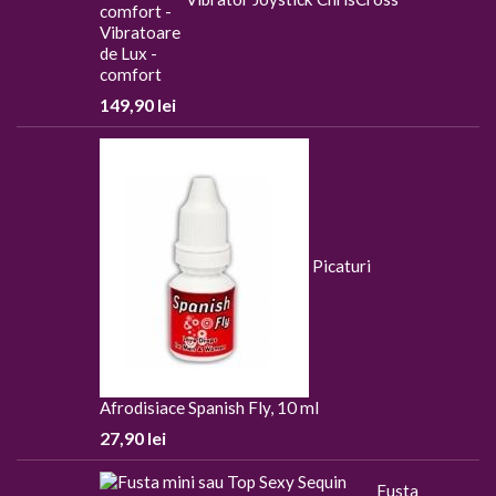
comfort
149,90
lei
Picaturi
Afrodisiace Spanish Fly, 10 ml
27,90
lei
Fusta