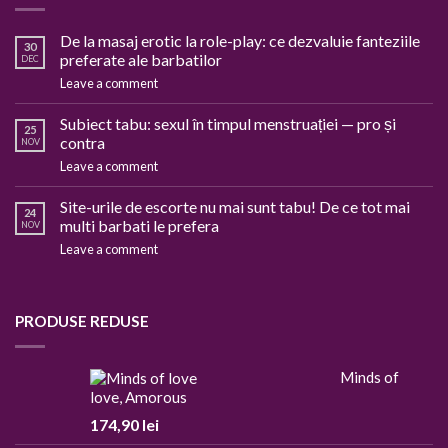
De la masaj erotic la role-play: ce dezvaluie fanteziile
30
preferate ale barbatilor
DEC
Leave a comment
Subiect tabu: sexul în timpul menstruației — pro și
25
contra
NOV
Leave a comment
Site-urile de escorte nu mai sunt tabu! De ce tot mai
24
multi barbati le prefera
NOV
Leave a comment
PRODUSE REDUSE
Minds of
love, Amorous
174,90
lei